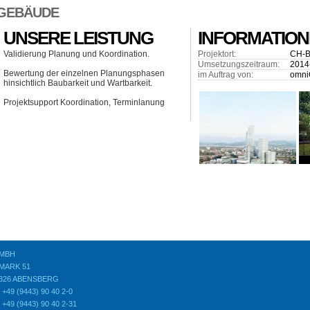
EGEBÄUDE
UNSERE LEISTUNG
INFORMATIONE
Validierung Planung und Koordination.
Projektort:
CH-B
Umsetzungszeitraum:
2014
Bewertung der einzelnen Planungsphasen
im Auftrag von:
omni
hinsichtlich Baubarkeit und Wartbarkeit.
Projektsupport Koordination, Terminlanung
GMBH
MARK 51
3326 ABENSBERG
 +49 (9443) 90 40 2-0
 +49 (9443) 90 40 2-31