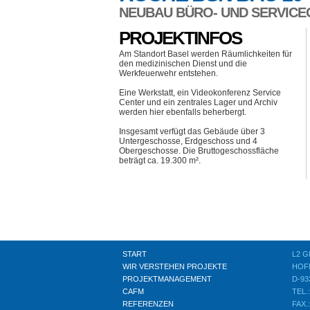
NEUBAU BÜRO- UND SERVIC
PROJEKTINFOS
Am Standort Basel werden Räumlichkeiten für
den medizinischen Dienst und die
Werkfeuerwehr entstehen.
Eine Werkstatt, ein Videokonferenz Service
Center und ein zentrales Lager und Archiv
werden hier ebenfalls beherbergt.
Insgesamt verfügt das Gebäude über 3
Untergeschosse, Erdgeschoss und 4
Obergeschosse. Die Bruttogeschossfläche
beträgt ca. 19.300 m².
START
L2 
WIR VERSTEHEN PROJEKTE
HOF
PROJEKTMANAGEMENT
D-9
CAFM
TEL.:
REFERENZEN
FAX.: