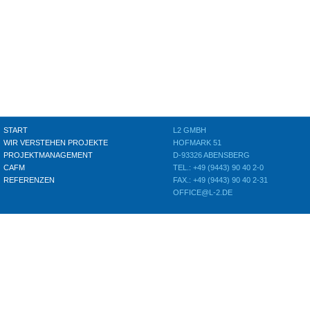
START
L2 GMBH
WIR VERSTEHEN PROJEKTE
HOFMARK 51
PROJEKTMANAGEMENT
D-93326 ABENSBERG
CAFM
TEL.: +49 (9443) 90 40 2-0
REFERENZEN
FAX.: +49 (9443) 90 40 2-31
OFFICE@L-2.DE